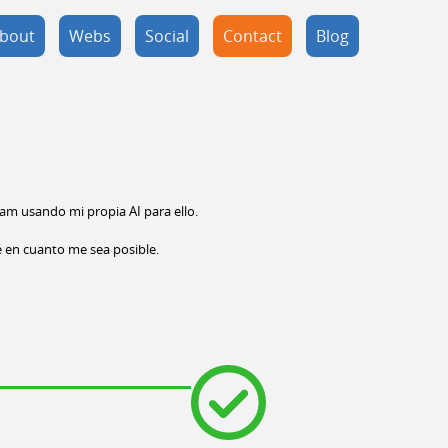
bout
Webs
Social
Contact
Blog
am usando mi propia AI para ello.
é en cuanto me sea posible.